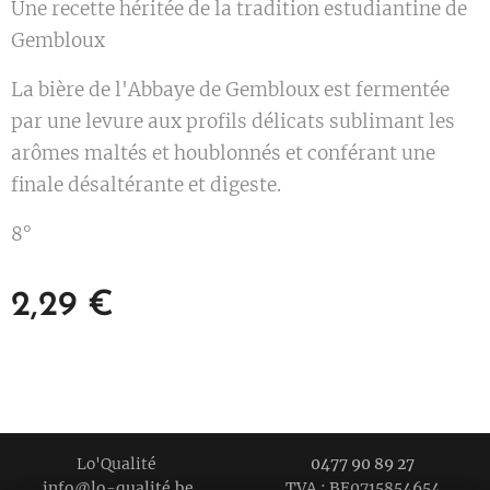
Une recette héritée de la tradition estudiantine de
Gembloux
La bière de l'Abbaye de Gembloux est fermentée
par une levure aux profils délicats sublimant les
arômes maltés et houblonnés et conférant une
finale désaltérante et digeste.
8°
2,29
€
Lo'Qualité
0477 90 89 27
info@lo-qualité.be TVA : BE0715854654