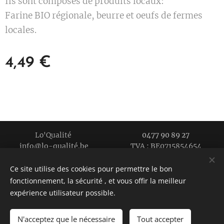
Ils sont composés de produits locaux:
Farine BIO régionale, beurre et oeufs de fermes
locales.
4,49
€
Lo'Qualité
0477 90 89 27
info@lo-qualité.be TVA : BE0715854654
Cultivé en 2018
Ce site utilise des cookies pour permettre le bon
La qualité près de chez vous
Cookies
fonctionnement, la sécurité , et vous offir la meilleur
expérience utilisateur possible.
N'acceptez que le nécessaire
Tout accepter
AJOUTER AU PANIER