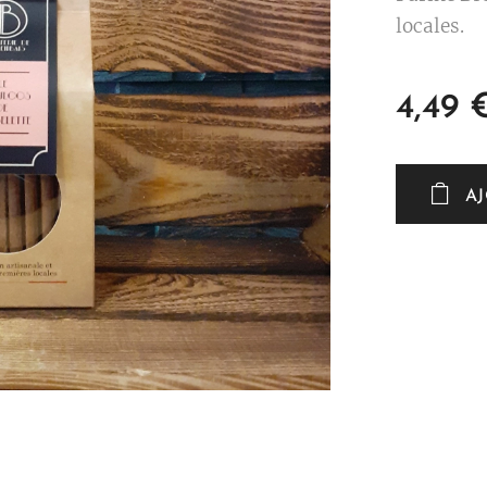
locales.
4,49
A