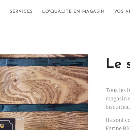
S
SERVICES
LO'QUALITÉ EN MAGASIN
VOS A
Le 
Tous les b
magasin s
biscuitier
Ils sont 
Farine BI