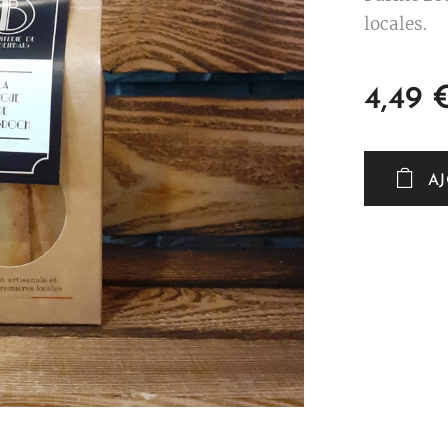
locales.
4,49
A