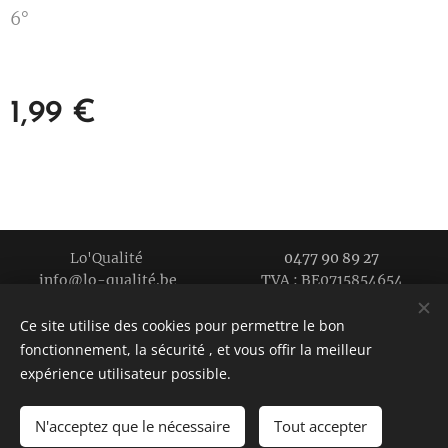
6°
1,99
€
Lo'Qualité
0477 90 89 27
info@lo-qualité.be TVA : BE0715854654
Cultivé en 2018
Ce site utilise des cookies pour permettre le bon
La qualité près de chez vous
Cookies
fonctionnement, la sécurité , et vous offir la meilleur
expérience utilisateur possible.
N'acceptez que le nécessaire
Tout accepter
AJOUTER AU PANIER