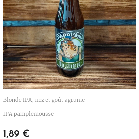
Blonde IPA, nez et goût agrume
IPA pamplemousse
1,89
€