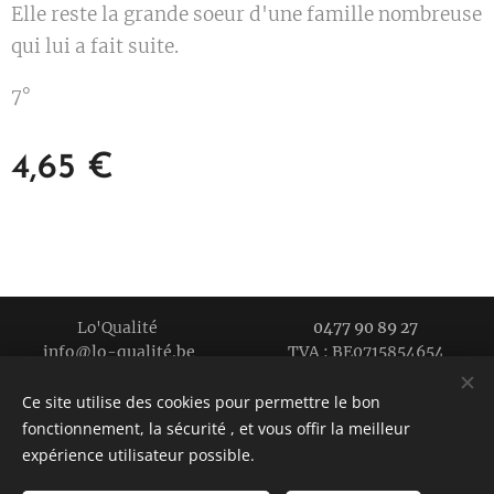
Elle reste la grande soeur d'une famille nombreuse
qui lui a fait suite.
7°
4,65
€
Lo'Qualité
0477 90 89 27
info@lo-qualité.be TVA : BE0715854654
Cultivé en 2018
Ce site utilise des cookies pour permettre le bon
La qualité près de chez vous
Cookies
fonctionnement, la sécurité , et vous offir la meilleur
expérience utilisateur possible.